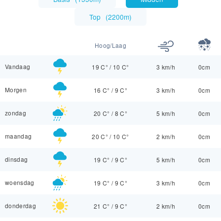
Top
(
2200m
)
Hoog/Laag
Vandaag
19 C°
/
10 C°
3 km/h
0cm
Morgen
16 C°
/
9 C°
3 km/h
0cm
zondag
20 C°
/
8 C°
5 km/h
0cm
maandag
20 C°
/
10 C°
2 km/h
0cm
dinsdag
19 C°
/
9 C°
5 km/h
0cm
woensdag
19 C°
/
9 C°
3 km/h
0cm
donderdag
21 C°
/
9 C°
2 km/h
0cm