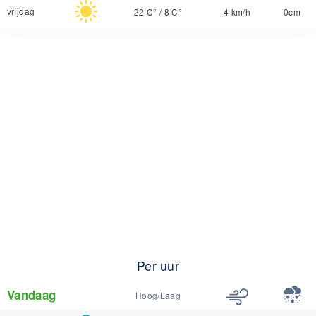
vrijdag
22 C°
/
8 C°
4 km/h
0cm
Per uur
Vandaag
Hoog/Laag