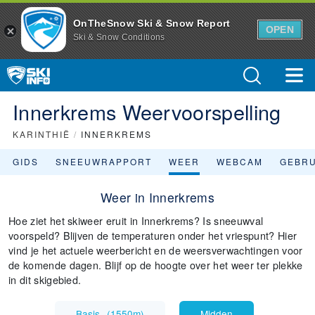
OnTheSnow Ski & Snow Report
OPEN
Ski & Snow Conditions
Innerkrems Weervoorspelling
KARINTHIË
/
INNERKREMS
GIDS
SNEEUWRAPPORT
WEER
WEBCAM
GEBR
Weer in Innerkrems
Hoe ziet het skiweer eruit in Innerkrems? Is sneeuwval
voorspeld? Blijven de temperaturen onder het vriespunt? Hier
vind je het actuele weerbericht en de weersverwachtingen voor
de komende dagen. Blijf op de hoogte over het weer ter plekke
in dit skigebied.
Basis
(
1550m
)
Midden