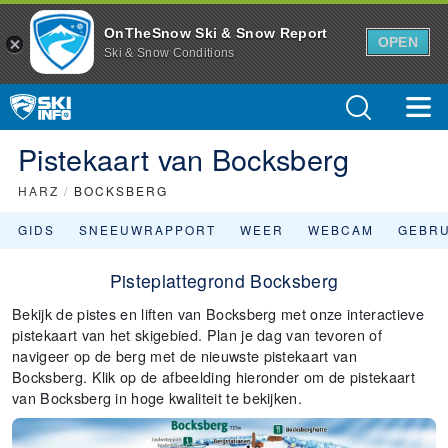
OnTheSnow Ski & Snow Report
OPEN
Ski & Snow Conditions
Pistekaart van Bocksberg
HARZ
/
BOCKSBERG
GIDS
SNEEUWRAPPORT
WEER
WEBCAM
GEBR
Pisteplattegrond Bocksberg
Bekijk de pistes en liften van Bocksberg met onze interactieve
pistekaart van het skigebied. Plan je dag van tevoren of
navigeer op de berg met de nieuwste pistekaart van
Bocksberg. Klik op de afbeelding hieronder om de pistekaart
van Bocksberg in hoge kwaliteit te bekijken.