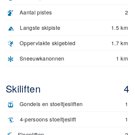
Aantal pistes
2
Langste skipiste
1.5 km
Oppervlakte skigebied
1.7 km
Sneeuwkanonnen
1 km
Skiliften
4
Gondels en stoeltjesliften
1
4-persoons stoeltjeslift
1
Sleepliften
2