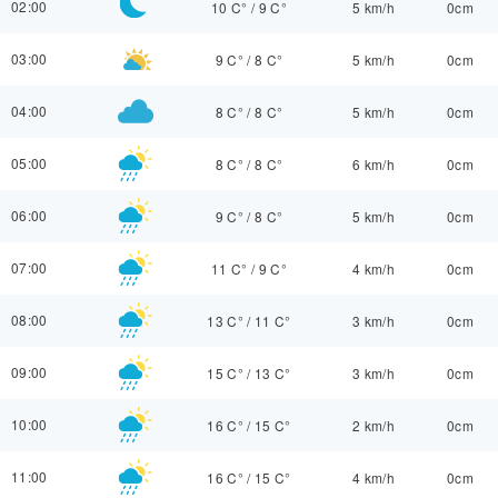
02:00
10 C°
/
9 C°
5 km/h
0cm
03:00
9 C°
/
8 C°
5 km/h
0cm
04:00
8 C°
/
8 C°
5 km/h
0cm
05:00
8 C°
/
8 C°
6 km/h
0cm
06:00
9 C°
/
8 C°
5 km/h
0cm
07:00
11 C°
/
9 C°
4 km/h
0cm
08:00
13 C°
/
11 C°
3 km/h
0cm
09:00
15 C°
/
13 C°
3 km/h
0cm
10:00
16 C°
/
15 C°
2 km/h
0cm
11:00
16 C°
/
15 C°
4 km/h
0cm