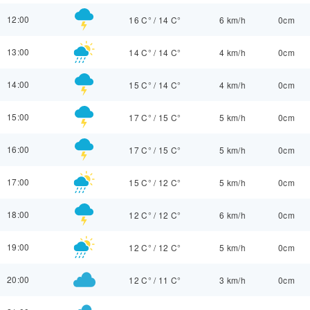
12:00
16 C°
/
14 C°
6 km/h
0cm
13:00
14 C°
/
14 C°
4 km/h
0cm
14:00
15 C°
/
14 C°
4 km/h
0cm
15:00
17 C°
/
15 C°
5 km/h
0cm
16:00
17 C°
/
15 C°
5 km/h
0cm
17:00
15 C°
/
12 C°
5 km/h
0cm
18:00
12 C°
/
12 C°
6 km/h
0cm
19:00
12 C°
/
12 C°
5 km/h
0cm
20:00
12 C°
/
11 C°
3 km/h
0cm