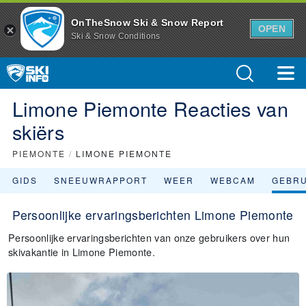
OnTheSnow Ski & Snow Report
OPEN
Ski & Snow Conditions
Limone Piemonte Reacties van
skiërs
PIEMONTE
/
LIMONE PIEMONTE
GIDS
SNEEUWRAPPORT
WEER
WEBCAM
GEBR
Persoonlijke ervaringsberichten Limone Piemonte
Persoonlijke ervaringsberichten van onze gebruikers over hun
skivakantie in Limone Piemonte.