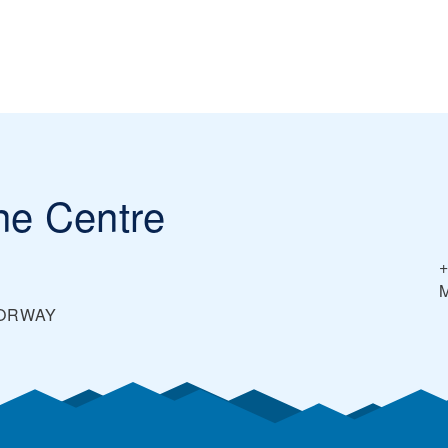
ne Centre
4
ORWAY