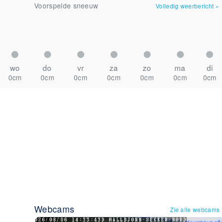
Voorspelde sneeuw
Volledig weerbericht
»
wo
do
vr
za
zo
ma
di
0cm
0cm
0cm
0cm
0cm
0cm
0cm
Webcams
Zie alle webcams