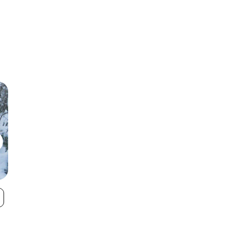
Rauland -
Haukeli Skisen
VIEW
Raulandsfjell -
Vierli