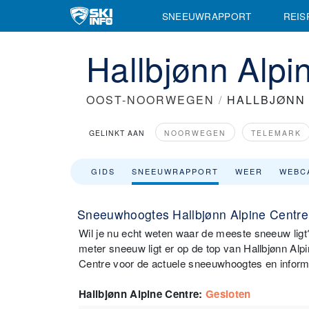
SNEEUWRAPPORT
REIS
Hallbjønn Alp
OOST-NOORWEGEN
/
HALLBJØNN
GELINKT AAN
NOORWEGEN
TELEMARK
GIDS
SNEEUWRAPPORT
WEER
WEBC
Sneeuwhoogtes Hallbjønn Alpine Centre
Wil je nu echt weten waar de meeste sneeuw ligt? 
meter sneeuw ligt er op de top van Hallbjønn Al
Centre voor de actuele sneeuwhoogtes en informa
Hallbjønn Alpine Centre
:
Gesloten