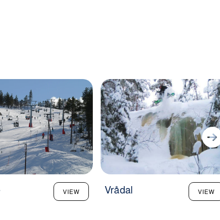
e
Vrådal
VIEW
VIEW