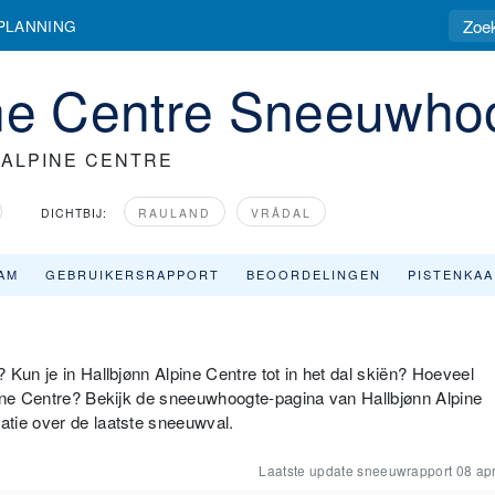
PLANNING
ine Centre Sneeuwho
 ALPINE CENTRE
DICHTBIJ:
RAULAND
VRÅDAL
AM
GEBRUIKERSRAPPORT
BEOORDELINGEN
PISTENKA
Kun je in Hallbjønn Alpine Centre tot in het dal skiën? Hoeveel
pine Centre? Bekijk de sneeuwhoogte-pagina van Hallbjønn Alpine
tie over de laatste sneeuwval.
Laatste update sneeuwrapport
08 apr