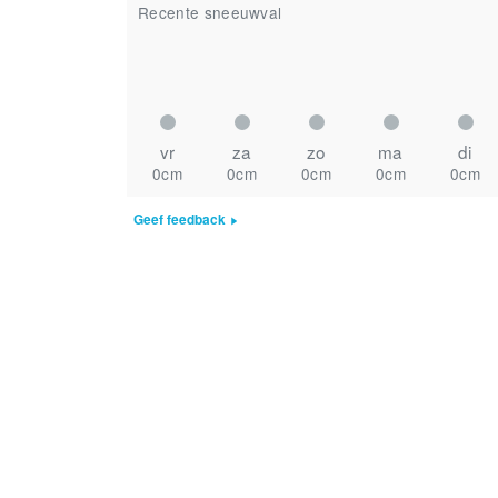
Recente sneeuwval
vr
za
zo
ma
di
0cm
0cm
0cm
0cm
0cm
Geef feedback