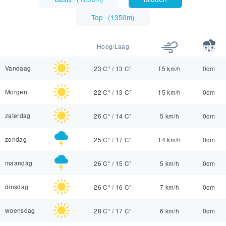
Top
(
1350m
)
Hoog/Laag
Vandaag
23 C°
/
13 C°
15 km/h
0cm
Morgen
22 C°
/
13 C°
15 km/h
0cm
zaterdag
26 C°
/
14 C°
5 km/h
0cm
zondag
25 C°
/
17 C°
14 km/h
0cm
maandag
26 C°
/
15 C°
5 km/h
0cm
dinsdag
26 C°
/
16 C°
7 km/h
0cm
woensdag
28 C°
/
17 C°
6 km/h
0cm