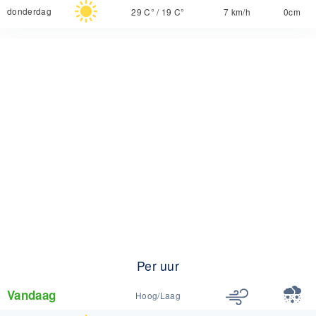
donderdag
29 C°
/
19 C°
7 km/h
0cm
Per uur
Vandaag
Hoog/Laag