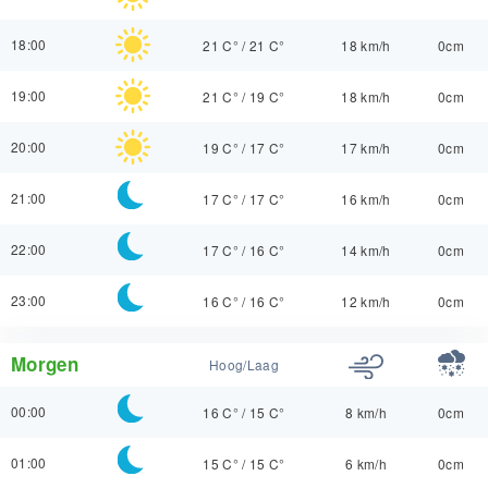
18:00
21 C°
/
21 C°
18 km/h
0cm
19:00
21 C°
/
19 C°
18 km/h
0cm
20:00
19 C°
/
17 C°
17 km/h
0cm
21:00
17 C°
/
17 C°
16 km/h
0cm
22:00
17 C°
/
16 C°
14 km/h
0cm
23:00
16 C°
/
16 C°
12 km/h
0cm
Morgen
Hoog/Laag
00:00
16 C°
/
15 C°
8 km/h
0cm
01:00
15 C°
/
15 C°
6 km/h
0cm