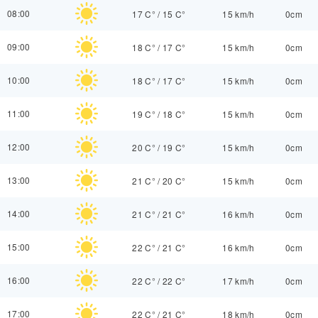
08:00
17 C°
/
15 C°
15 km/h
0cm
09:00
18 C°
/
17 C°
15 km/h
0cm
10:00
18 C°
/
17 C°
15 km/h
0cm
11:00
19 C°
/
18 C°
15 km/h
0cm
12:00
20 C°
/
19 C°
15 km/h
0cm
13:00
21 C°
/
20 C°
15 km/h
0cm
14:00
21 C°
/
21 C°
16 km/h
0cm
15:00
22 C°
/
21 C°
16 km/h
0cm
16:00
22 C°
/
22 C°
17 km/h
0cm
17:00
22 C°
/
21 C°
18 km/h
0cm