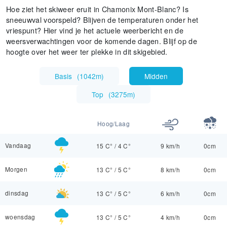
Hoe ziet het skiweer eruit in Chamonix Mont-Blanc? Is
sneeuwval voorspeld? Blijven de temperaturen onder het
vriespunt? Hier vind je het actuele weerbericht en de
weersverwachtingen voor de komende dagen. Blijf op de
hoogte over het weer ter plekke in dit skigebied.
Basis
(
1042m
)
Midden
Top
(
3275m
)
Hoog/Laag
Vandaag
15 C°
/
4 C°
9 km/h
0cm
Morgen
13 C°
/
5 C°
8 km/h
0cm
dinsdag
13 C°
/
5 C°
6 km/h
0cm
woensdag
13 C°
/
5 C°
4 km/h
0cm