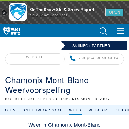
OnTheSnow Ski & Snow Report
OPEN
Ski & Snow Conditions
SKIINFO+ PARTNER
WEBSITE
+33 (0)4 50 53 00 24
Chamonix Mont-Blanc
Weervoorspelling
NOORDELIJKE ALPEN
/
CHAMONIX MONT-BLANC
GIDS
SNEEUWRAPPORT
WEER
WEBCAM
GEBR
Weer in Chamonix Mont-Blanc