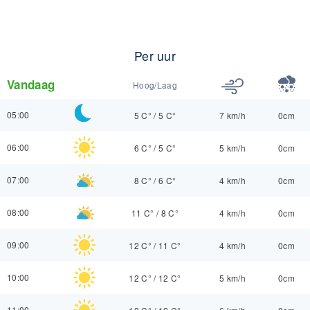
Per uur
Vandaag
Hoog/Laag
05:00
5 C°
/
5 C°
7 km/h
0cm
06:00
6 C°
/
5 C°
5 km/h
0cm
07:00
8 C°
/
6 C°
4 km/h
0cm
08:00
11 C°
/
8 C°
4 km/h
0cm
09:00
12 C°
/
11 C°
4 km/h
0cm
10:00
12 C°
/
12 C°
5 km/h
0cm
11:00