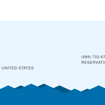
(989) 732-6
RESERVAT
N
UNITED STATES