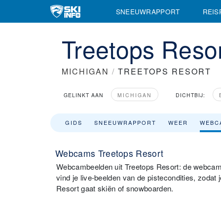
SNEEUWRAPPORT
REIS
Treetops Res
MICHIGAN
/
TREETOPS RESORT
GELINKT AAN
MICHIGAN
DICHTBIJ:
GIDS
SNEEUWRAPPORT
WEER
WEBC
Webcams Treetops Resort
Webcambeelden uit Treetops Resort: de webcams
vind je live-beelden van de pistecondities, zodat
Resort gaat skiën of snowboarden.