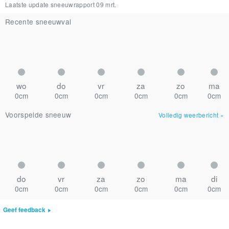
Laatste update sneeuwrapport
09 mrt.
Recente sneeuwval
wo
do
vr
za
zo
ma
0cm
0cm
0cm
0cm
0cm
0cm
Voorspelde sneeuw
Volledig weerbericht
»
do
vr
za
zo
ma
di
0cm
0cm
0cm
0cm
0cm
0cm
Geef feedback