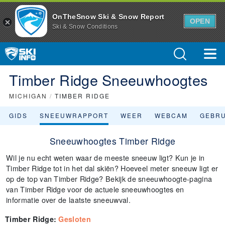
OnTheSnow Ski & Snow Report
OPEN
Ski & Snow Conditions
Timber Ridge Sneeuwhoogtes
MICHIGAN
/
TIMBER RIDGE
GIDS
SNEEUWRAPPORT
WEER
WEBCAM
GEBR
Sneeuwhoogtes Timber Ridge
Wil je nu echt weten waar de meeste sneeuw ligt? Kun je in
Timber Ridge tot in het dal skiën? Hoeveel meter sneeuw ligt er
op de top van Timber Ridge? Bekijk de sneeuwhoogte-pagina
van Timber Ridge voor de actuele sneeuwhoogtes en
informatie over de laatste sneeuwval.
Timber Ridge
:
Gesloten