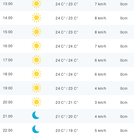
13:00
24 C°
/
23 C°
7 km/h
0cm
14:00
24 C°
/
23 C°
8 km/h
0cm
15:00
24 C°
/
23 C°
8 km/h
0cm
16:00
24 C°
/
24 C°
7 km/h
0cm
17:00
24 C°
/
24 C°
6 km/h
0cm
18:00
24 C°
/
24 C°
6 km/h
0cm
19:00
24 C°
/
23 C°
4 km/h
0cm
20:00
23 C°
/
21 C°
3 km/h
0cm
21:00
21 C°
/
20 C°
4 km/h
0cm
22:00
20 C°
/
19 C°
5 km/h
0cm