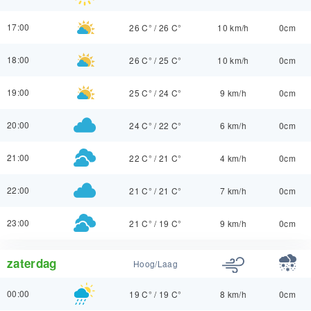
17:00
26 C°
/
26 C°
10 km/h
0cm
18:00
26 C°
/
25 C°
10 km/h
0cm
19:00
25 C°
/
24 C°
9 km/h
0cm
20:00
24 C°
/
22 C°
6 km/h
0cm
21:00
22 C°
/
21 C°
4 km/h
0cm
22:00
21 C°
/
21 C°
7 km/h
0cm
23:00
21 C°
/
19 C°
9 km/h
0cm
zaterdag
Hoog/Laag
00:00
19 C°
/
19 C°
8 km/h
0cm