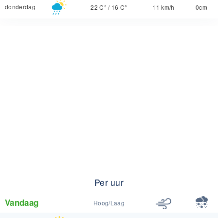
donderdag
22 C°
/
16 C°
11 km/h
0cm
Per uur
Vandaag
Hoog/Laag