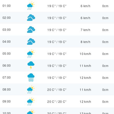
01:00
19 C°
/
19 C°
6 km/h
0cm
02:00
19 C°
/
19 C°
6 km/h
0cm
03:00
19 C°
/
19 C°
7 km/h
0cm
04:00
19 C°
/
19 C°
8 km/h
0cm
05:00
19 C°
/
19 C°
10 km/h
0cm
06:00
19 C°
/
19 C°
11 km/h
0cm
07:00
19 C°
/
19 C°
12 km/h
0cm
08:00
20 C°
/
19 C°
11 km/h
0cm
09:00
20 C°
/
20 C°
12 km/h
0cm
10:00
20 C°
/
20 C°
13 km/h
0cm