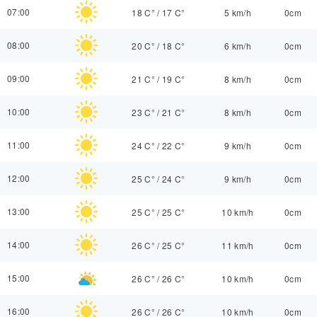
07:00
18 C°
/
17 C°
5 km/h
0cm
08:00
20 C°
/
18 C°
6 km/h
0cm
09:00
21 C°
/
19 C°
8 km/h
0cm
10:00
23 C°
/
21 C°
8 km/h
0cm
11:00
24 C°
/
22 C°
9 km/h
0cm
12:00
25 C°
/
24 C°
9 km/h
0cm
13:00
25 C°
/
25 C°
10 km/h
0cm
14:00
26 C°
/
25 C°
11 km/h
0cm
15:00
26 C°
/
26 C°
10 km/h
0cm
16:00
26 C°
/
26 C°
10 km/h
0cm