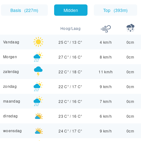
Basis
(
227m
)
Midden
Top
(
393m
)
Hoog/Laag
Vandaag
25 C°
/
13 C°
4 km/h
0cm
Morgen
27 C°
/
16 C°
8 km/h
0cm
zaterdag
22 C°
/
18 C°
11 km/h
0cm
zondag
22 C°
/
17 C°
9 km/h
0cm
maandag
22 C°
/
16 C°
7 km/h
0cm
dinsdag
23 C°
/
16 C°
6 km/h
0cm
woensdag
24 C°
/
17 C°
9 km/h
0cm