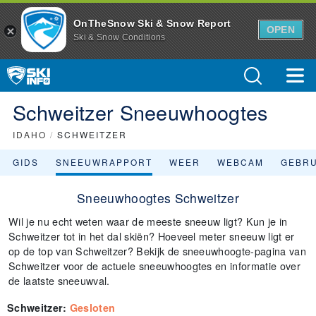
OnTheSnow Ski & Snow Report
OPEN
Ski & Snow Conditions
Schweitzer Sneeuwhoogtes
IDAHO
/
SCHWEITZER
GIDS
SNEEUWRAPPORT
WEER
WEBCAM
GEBR
Sneeuwhoogtes Schweitzer
Wil je nu echt weten waar de meeste sneeuw ligt? Kun je in
Schweitzer tot in het dal skiën? Hoeveel meter sneeuw ligt er
op de top van Schweitzer? Bekijk de sneeuwhoogte-pagina van
Schweitzer voor de actuele sneeuwhoogtes en informatie over
de laatste sneeuwval.
Schweitzer
:
Gesloten