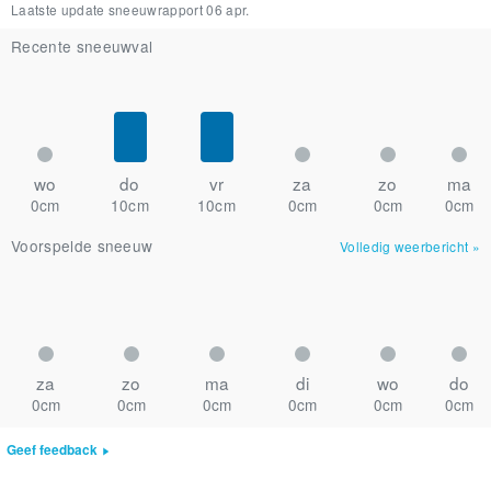
Laatste update sneeuwrapport
06 apr.
Recente sneeuwval
wo
do
vr
za
zo
ma
0cm
10cm
10cm
0cm
0cm
0cm
Voorspelde sneeuw
Volledig weerbericht
»
za
zo
ma
di
wo
do
0cm
0cm
0cm
0cm
0cm
0cm
Geef feedback