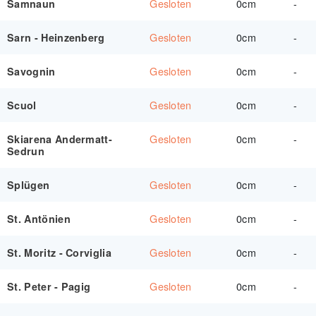
Gesloten
0cm
-
Samnaun
Gesloten
0cm
-
Sarn - Heinzenberg
Gesloten
0cm
-
Savognin
Gesloten
0cm
-
Scuol
Gesloten
0cm
-
Skiarena Andermatt-
Sedrun
Gesloten
0cm
-
Splügen
Gesloten
0cm
-
St. Antönien
Gesloten
0cm
-
St. Moritz - Corviglia
Gesloten
0cm
-
St. Peter - Pagig