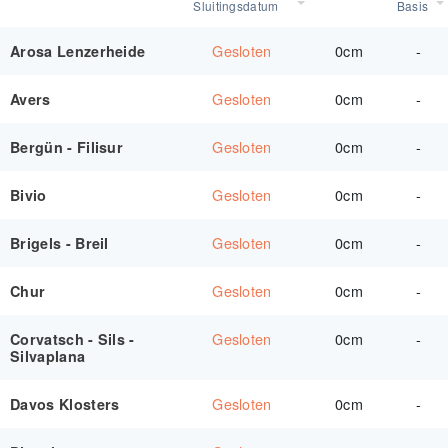
Sluitingsdatum
Basis
Gesloten
0cm
-
Arosa Lenzerheide
Gesloten
0cm
-
Avers
Gesloten
0cm
-
Bergün - Filisur
Gesloten
0cm
-
Bivio
Gesloten
0cm
-
Brigels - Breil
Gesloten
0cm
-
Chur
Gesloten
0cm
-
Corvatsch - Sils -
Silvaplana
Gesloten
0cm
-
Davos Klosters