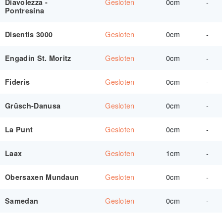
Gesloten
0cm
-
Diavolezza -
Pontresina
Gesloten
0cm
-
Disentis 3000
Gesloten
0cm
-
Engadin St. Moritz
Gesloten
0cm
-
Fideris
Gesloten
0cm
-
Grüsch-Danusa
Gesloten
0cm
-
La Punt
Gesloten
1cm
-
Laax
Gesloten
0cm
-
Obersaxen Mundaun
Gesloten
0cm
-
Samedan