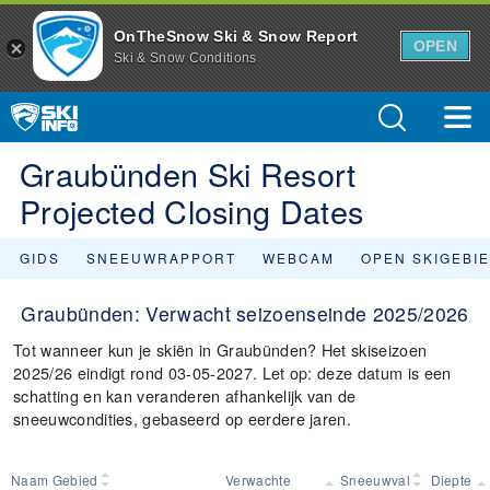
OnTheSnow Ski & Snow Report
OPEN
Ski & Snow Conditions
Graubünden Ski Resort
Projected Closing Dates
GIDS
SNEEUWRAPPORT
WEBCAM
OPEN SKIGEBI
Graubünden: Verwacht seizoenseinde 2025/2026
Tot wanneer kun je skiën in Graubünden? Het skiseizoen
2025/26 eindigt rond 03-05-2027. Let op: deze datum is een
schatting en kan veranderen afhankelijk van de
sneeuwcondities, gebaseerd op eerdere jaren.
Naam Gebied
Verwachte
Sneeuwval
Diepte