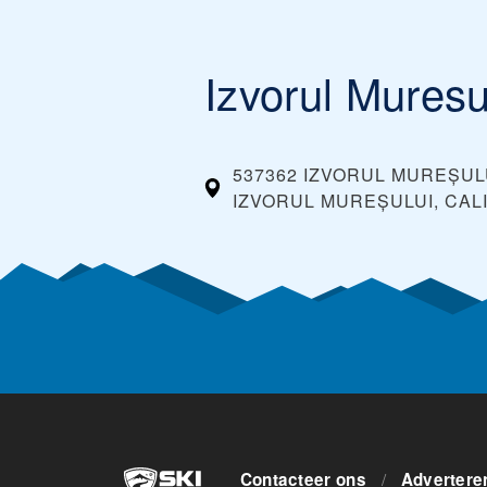
Izvorul Muresu
537362 IZVORUL MUREȘUL
IZVORUL MUREȘULUI, CAL
Contacteer ons
/
Advertere