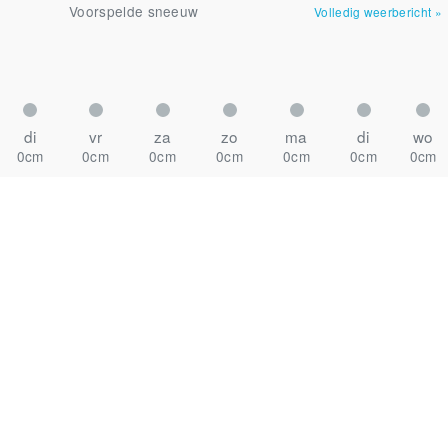
Voorspelde sneeuw
Volledig weerbericht
»
di
vr
za
zo
ma
di
wo
0cm
0cm
0cm
0cm
0cm
0cm
0cm