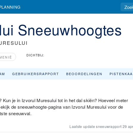
PLANNING
ului Sneeuwhoogtes
URESULUI
DICHTBIJ:
MENIË
AM
GEBRUIKERSRAPPORT
BEOORDELINGEN
PISTENKA
 Kun je in Izvorul Muresului tot in het dal skiën? Hoeveel meter
 Bekijk de sneeuwhoogte-pagina van Izvorul Muresului voor de
tste sneeuwval.
Laatste update sneeuwrapport
29 apr