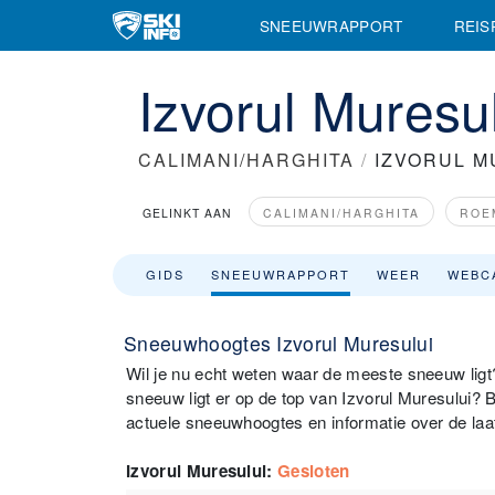
SNEEUWRAPPORT
REIS
Izvorul Mures
CALIMANI/HARGHITA
/
IZVORUL M
GELINKT AAN
CALIMANI/HARGHITA
ROE
GIDS
SNEEUWRAPPORT
WEER
WEBC
Sneeuwhoogtes Izvorul Muresului
Wil je nu echt weten waar de meeste sneeuw ligt?
sneeuw ligt er op de top van Izvorul Muresului?
actuele sneeuwhoogtes en informatie over de laa
Izvorul Muresului
:
Gesloten