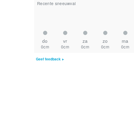
Recente sneeuwval
do
vr
za
zo
ma
0cm
0cm
0cm
0cm
0cm
Geef feedback