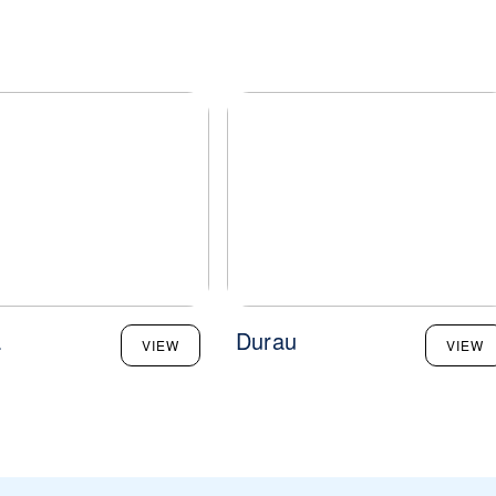
a
Durau
VIEW
VIEW