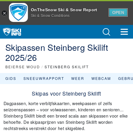
OnTheSnow Ski & Snow Report
OPEN
Ski & Snow Conditions
Skipassen Steinberg Skilift
2025/26
BEIERSE WOUD
/
STEINBERG SKILIFT
GIDS
SNEEUWRAPPORT
WEER
WEBCAM
GEBR
Skipas voor Steinberg Skilift
Dagpassen, korte verblijfskaarten, weekpassen of zelfs
seizoenspassen – voor volwassenen, kinderen en senioren...
Steinberg Skilift biedt een breed scala aan skipassen voor elke
behoefte. De skipasprijzen van Steinberg Skilift worden
rechtstreeks verstrekt door het skigebied.