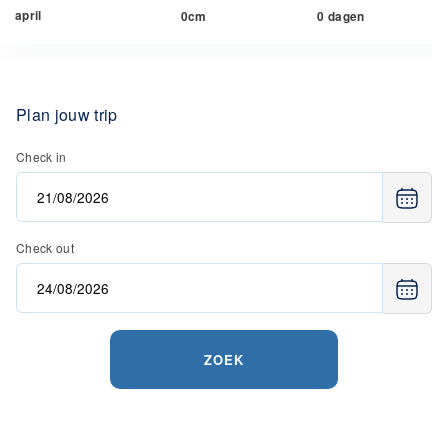
april
0cm
0 dagen
Plan jouw trip
Check in
Check out
ZOEK