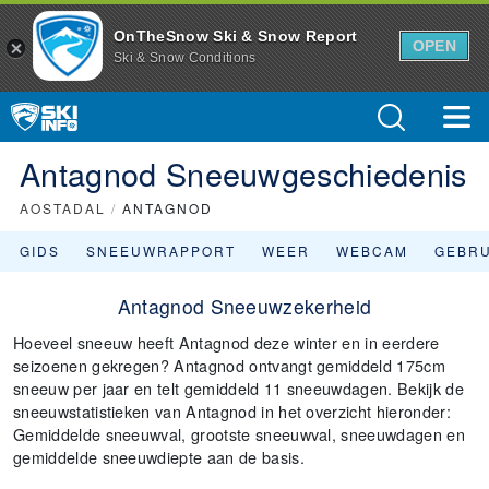
OnTheSnow Ski & Snow Report
OPEN
Ski & Snow Conditions
Antagnod Sneeuwgeschiedenis
AOSTADAL
/
ANTAGNOD
GIDS
SNEEUWRAPPORT
WEER
WEBCAM
GEBR
Antagnod Sneeuwzekerheid
Hoeveel sneeuw heeft Antagnod deze winter en in eerdere
seizoenen gekregen? Antagnod ontvangt gemiddeld 175cm
sneeuw per jaar en telt gemiddeld 11 sneeuwdagen. Bekijk de
sneeuwstatistieken van Antagnod in het overzicht hieronder:
Gemiddelde sneeuwval, grootste sneeuwval, sneeuwdagen en
gemiddelde sneeuwdiepte aan de basis.