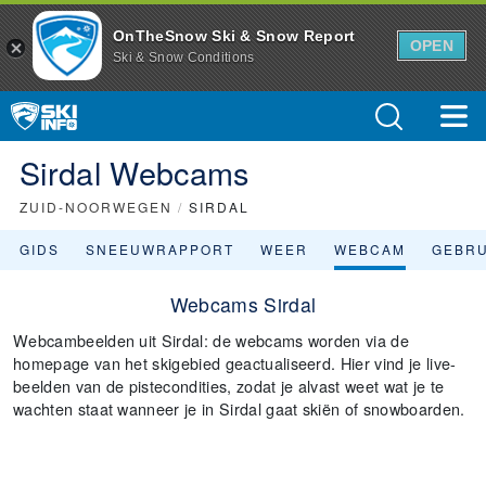
OnTheSnow Ski & Snow Report
OPEN
Ski & Snow Conditions
Sirdal Webcams
ZUID-NOORWEGEN
/
SIRDAL
GIDS
SNEEUWRAPPORT
WEER
WEBCAM
GEBR
Webcams Sirdal
Webcambeelden uit Sirdal: de webcams worden via de
homepage van het skigebied geactualiseerd. Hier vind je live-
beelden van de pistecondities, zodat je alvast weet wat je te
wachten staat wanneer je in Sirdal gaat skiën of snowboarden.