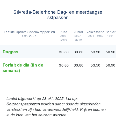
Silvretta-Bielerhöhe Dag- en meer­daagse
skipassen
Laatste Update Sneeuwrapport
28
Kind
Junior
Volwassene
Senior
Okt. 2025
2007 -
2007 -
2006 - 1960
1961
2019
2019
Dagpas
30.80
30.80
53.50
50.90
Forfait de día (fin de
30.80
30.80
53.50
50.90
semana)
Laatst bijgewerkt op 28 okt. 2025. Let op:
Seizoenspasprijzen worden direct door de skigebieden
verstrekt en zijn hun verantwoordelijkheid. Prijzen kunnen
in de loop van het seizoen wijzigen.