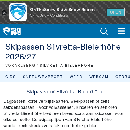
OnTheSnow Ski & Snow Report
OPEN
Ski & Snow Conditions
Skipassen Silvretta-Bielerhöhe
2026/27
VORARLBERG
/
SILVRETTA-BIELERHÖHE
GIDS
SNEEUWRAPPORT
WEER
WEBCAM
GEBR
Skipas voor Silvretta-Bielerhöhe
Dagpassen, korte verblijfskaarten, weekpassen of zelfs
seizoenspassen – voor volwassenen, kinderen en senioren...
Silvretta-Bielerhöhe biedt een breed scala aan skipassen voor
elke behoefte. De skipasprijzen van Silvretta-Bielerhöhe
worden rechtstreeks verstrekt door het skigebied.