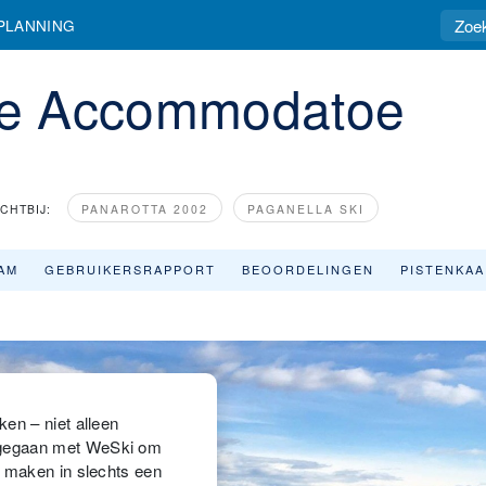
PLANNING
e Accommodatoe
ICHTBIJ:
PANAROTTA 2002
PAGANELLA SKI
AM
GEBRUIKERSRAPPORT
BEOORDELINGEN
PISTENKA
en – niet alleen
ngegaan met WeSki om
e maken in slechts een