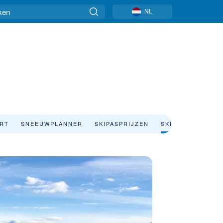
NL
ART
SNEEUWPLANNER
SKIPASPRIJZEN
SKIVAKANTIE
S