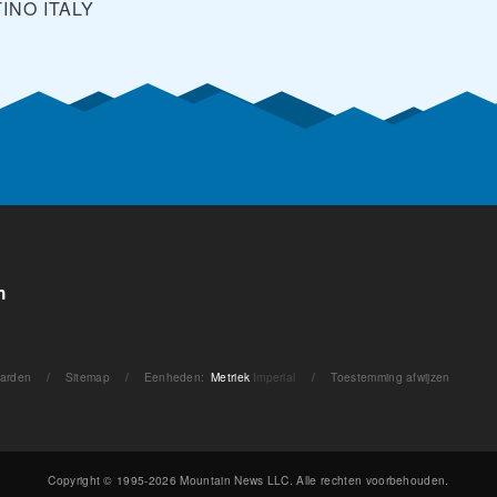
TINO
ITALY
n
arden
/
Sitemap
/
Eenheden
:
Metriek
Imperial
/
Toestemming afwijzen
Copyright © 1995-2026 Mountain News LLC. Alle rechten voorbehouden.