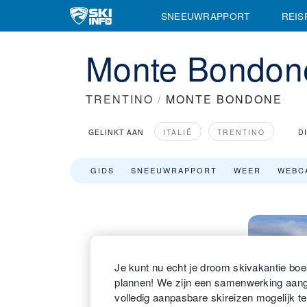
SNEEUWRAPPORT
REIS
Monte Bondon
TRENTINO
/
MONTE BONDONE
GELINKT AAN
ITALIË
TRENTINO
D
GIDS
SNEEUWRAPPORT
WEER
WEBC
Je kunt nu echt je droom skivakantie boek
plannen! We zijn een samenwerking aa
volledig aanpasbare skireizen mogelijk t