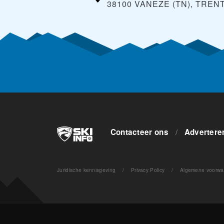
38100 VANEZE (TN), TREN
Contacteer ons
/
Advertere
Juridische kennisgeving
/
Privacy Policy
/
Algemene voorwa