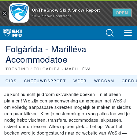
OnTheSnow Ski & Snow Report
OPEN
Ski & Snow Conditions
Folgàrida - Marilléva
Accommodatoe
TRENTINO
/
FOLGÀRIDA - MARILLÉVA
GIDS
SNEEUWRAPPORT
WEER
WEBCAM
GEBR
Je kunt nu echt je droom skivakantie boeken – niet alleen
plannen! We zijn een samenwerking aangegaan met WeSki
om volledig aanpasbare skireizen mogelijk te maken in slechts
een paar klikken. Kies je bestemming en voeg alles toe wat je
nodig hebt: vluchten, transfers, accommodatie, skipassen,
skiverhuur en lessen. Alles op één plek… Let op: Voor het
boeken word je doorgestuurd naar de website van WeSki —