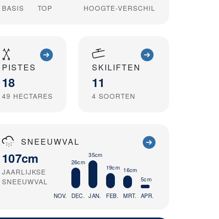
BASIS
TOP
HOOGTE-VERSCHIL
PISTES
SKILIFTEN
18
11
49
HECTARES
4
SOORTEN
SNEEUWVAL
107cm
35cm
26cm
19cm
16cm
JAARLIJKSE
5cm
SNEEUWVAL
NOV.
DEC.
JAN.
FEB.
MRT.
APR.