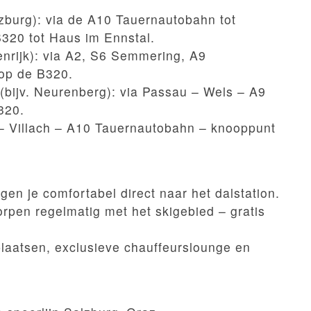
lzburg): via de A10 Tauernautobahn tot
320 tot Haus im Ennstal.
nrijk): via A2, S6 Semmering, A9
 op de B320.
 (bijv. Neurenberg): via Passau – Wels – A9
320.
in – Villach – A10 Tauernautobahn – knooppunt
gen je comfortabel direct naar het dalstation.
pen regelmatig met het skigebied – gratis
laatsen, exclusieve chauffeurslounge en