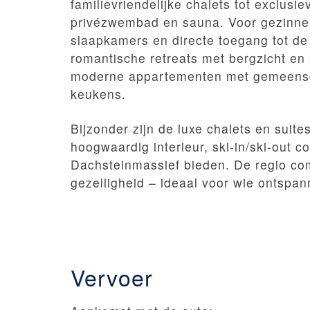
familievriendelijke chalets tot exclus
privézwembad en sauna. Voor gezinnen
slaapkamers en directe toegang tot de 
romantische retreats met bergzicht en
moderne appartementen met gemeenscha
keukens.
Bijzonder zijn de luxe chalets en suite
hoogwaardig interieur, ski-in/ski-out c
Dachsteinmassief bieden. De regio com
gezelligheid – ideaal voor wie ontspann
Vervoer