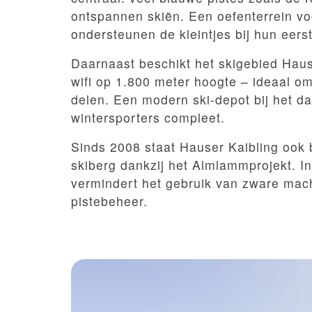
ontspannen skiën. Een oefenterrein vo
ondersteunen de kleintjes bij hun eers
Daarnaast beschikt het skigebied Haus
wifi op 1.800 meter hoogte – ideaal om
delen. Een modern ski-depot bij het d
wintersporters compleet.
Sinds 2008 staat Hauser Kaibling ook b
skiberg dankzij het Almlammprojekt. I
vermindert het gebruik van zware mac
pistebeheer.