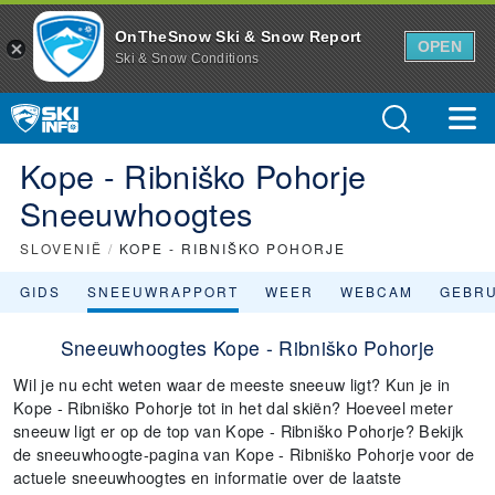
OnTheSnow Ski & Snow Report
OPEN
Ski & Snow Conditions
Kope - Ribniško Pohorje
Sneeuwhoogtes
SLOVENIË
/
KOPE - RIBNIŠKO POHORJE
GIDS
SNEEUWRAPPORT
WEER
WEBCAM
GEBR
Sneeuwhoogtes Kope - Ribniško Pohorje
Wil je nu echt weten waar de meeste sneeuw ligt? Kun je in
Kope - Ribniško Pohorje tot in het dal skiën? Hoeveel meter
sneeuw ligt er op de top van Kope - Ribniško Pohorje? Bekijk
de sneeuwhoogte-pagina van Kope - Ribniško Pohorje voor de
actuele sneeuwhoogtes en informatie over de laatste