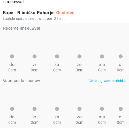
sneeuwval.
Kope - Ribniško Pohorje
:
Gesloten
Laatste update sneeuwrapport
24 mrt.
Recente sneeuwval
do
vr
za
zo
ma
di
0cm
0cm
0cm
0cm
0cm
0cm
Voorspelde sneeuw
Volledig weerbericht
»
do
vr
za
zo
ma
di
0cm
0cm
0cm
0cm
0cm
0cm