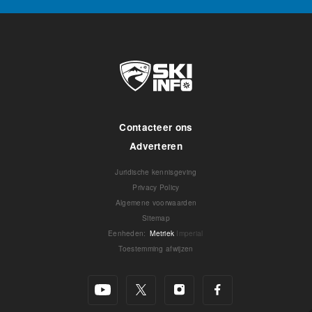
Contacteer ons
Adverteren
Juridische kennisgeving
Privacy Policy
Algemene voorwaarden
Sitemap
Eenheden
:
Metriek
Imperial
Toestemming afwijzen