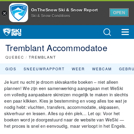
OnTheSnow Ski & Snow Report
OPEN
Ski & Snow Conditions
Tremblant Accommodatoe
QUEBEC
/
TREMBLANT
GIDS
SNEEUWRAPPORT
WEER
WEBCAM
GEBR
Je kunt nu echt je droom skivakantie boeken – niet alleen
plannen! We zijn een samenwerking aangegaan met WeSki
om volledig aanpasbare skireizen mogelijk te maken in slechts
een paar klikken. Kies je bestemming en voeg alles toe wat je
nodig hebt: vluchten, transfers, accommodatie, skipassen,
skiverhuur en lessen. Alles op één plek… Let op: Voor het
boeken word je doorgestuurd naar de website van WeSki —
het proces is snel en eenvoudig, maar verloopt in het Engels.