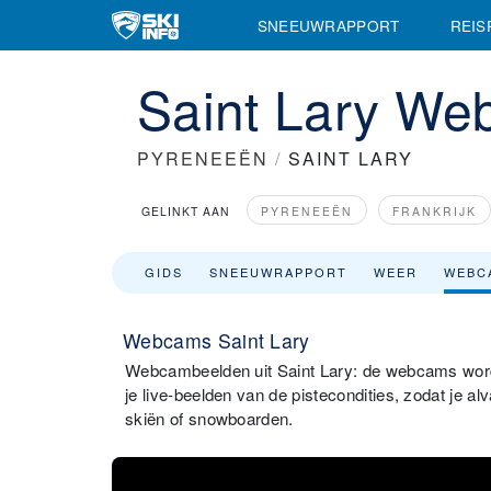
SNEEUWRAPPORT
REIS
Saint Lary W
PYRENEEËN
/
SAINT LARY
GELINKT AAN
PYRENEEËN
FRANKRIJK
GIDS
SNEEUWRAPPORT
WEER
WEBC
Webcams Saint Lary
Webcambeelden uit Saint Lary: de webcams worde
je live-beelden van de pistecondities, zodat je al
skiën of snowboarden.
Saint Lary - 