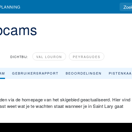
PLANNING
ebcams
DICHTBIJ:
VAL LOURON
PEYRAGUDES
AM
GEBRUIKERSRAPPORT
BEOORDELINGEN
PISTENKA
n via de homepage van het skigebied geactualiseerd. Hier vind
vast weet wat je te wachten staat wanneer je in Saint Lary gaat
L'arrivée du TSD Bouleaux