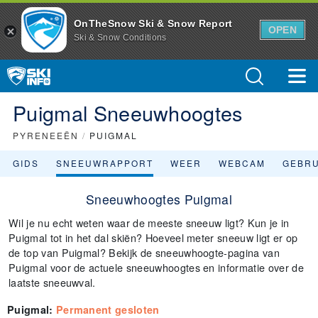
OnTheSnow Ski & Snow Report
OPEN
Ski & Snow Conditions
Puigmal Sneeuwhoogtes
PYRENEEËN
/
PUIGMAL
GIDS
SNEEUWRAPPORT
WEER
WEBCAM
GEBR
Sneeuwhoogtes Puigmal
Wil je nu echt weten waar de meeste sneeuw ligt? Kun je in
Puigmal tot in het dal skiën? Hoeveel meter sneeuw ligt er op
de top van Puigmal? Bekijk de sneeuwhoogte-pagina van
Puigmal voor de actuele sneeuwhoogtes en informatie over de
laatste sneeuwval.
Puigmal
:
Permanent gesloten