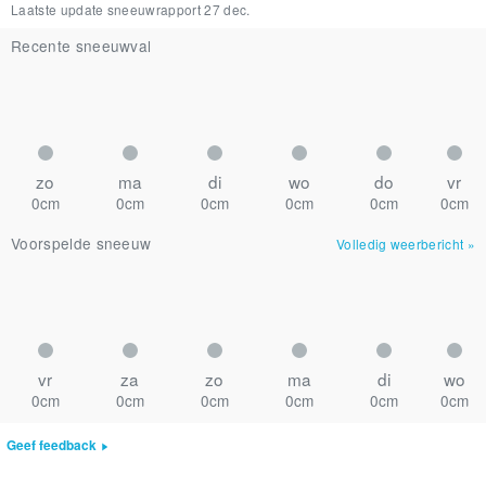
Laatste update sneeuwrapport
27 dec.
Recente sneeuwval
zo
ma
di
wo
do
vr
0cm
0cm
0cm
0cm
0cm
0cm
Voorspelde sneeuw
Volledig weerbericht
»
vr
za
zo
ma
di
wo
0cm
0cm
0cm
0cm
0cm
0cm
Geef feedback