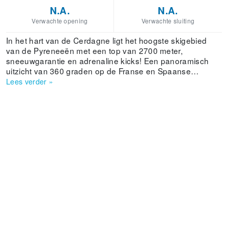
N.A.
N.A.
Verwachte opening
Verwachte sluiting
In het hart van de Cerdagne ligt het hoogste skigebied
van de Pyreneeën met een top van 2700 meter,
sneeuwgarantie en adrenaline kicks! Een panoramisch
uitzicht van 360 graden op de Franse en Spaanse
Cerdagne en 320 hectare in totaal: dat is het skigebied
Lees verder
»
Puigmal. Bij zeer goed weer kun je zelfs de Montserrat
zien, vlakbij Barcelona. Een immens besneeuwd massief
in een bosrijk gebied biedt je sensatie en emotie en is een
van de mooiste locaties om te freeride skiën of
snowboarden in de Pyreneeën. Iets lager in het gebied,
tussen de 1800 en 2700 meter, zijn de makkelijkere
blauwe afdalingen te vinden.