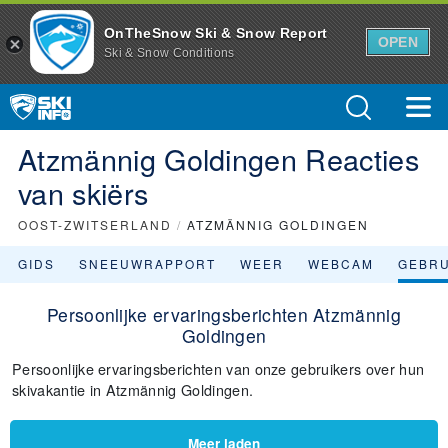
OnTheSnow Ski & Snow Report
OPEN
Ski & Snow Conditions
Atzmännig Goldingen Reacties
van skiërs
OOST-ZWITSERLAND
/
ATZMÄNNIG GOLDINGEN
GIDS
SNEEUWRAPPORT
WEER
WEBCAM
GEBR
Persoonlijke ervaringsberichten Atzmännig
Goldingen
Persoonlijke ervaringsberichten van onze gebruikers over hun
skivakantie in Atzmännig Goldingen.
Meer laden