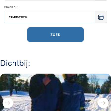
verkenning—voor een unieke en veelzijdige
Check out
Scandinavische winterervaring.
ZOEK
Dichtbij: