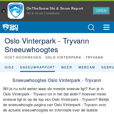
OnTheSnow Ski & Snow Report
OPEN
Ski & Snow Conditions
Oslo Vinterpark - Tryvann
Sneeuwhoogtes
OOST-NOORWEGEN
/
OSLO VINTERPARK - TRYVANN
GIDS
SNEEUWRAPPORT
WEER
WEBCAM
GEBR
Sneeuwhoogtes Oslo Vinterpark - Tryvann
Wil je nu echt weten waar de meeste sneeuw ligt? Kun je in
Oslo Vinterpark - Tryvann tot in het dal skiën? Hoeveel meter
sneeuw ligt er op de top van Oslo Vinterpark - Tryvann? Bekijk
de sneeuwhoogte-pagina van Oslo Vinterpark - Tryvann voor
de actuele sneeuwhoogtes en informatie over de laatste