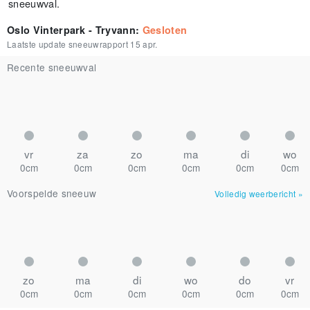
sneeuwval.
Oslo Vinterpark - Tryvann
:
Gesloten
Laatste update sneeuwrapport
15 apr.
Recente sneeuwval
vr
za
zo
ma
di
wo
0cm
0cm
0cm
0cm
0cm
0cm
Voorspelde sneeuw
Volledig weerbericht
»
zo
ma
di
wo
do
vr
0cm
0cm
0cm
0cm
0cm
0cm