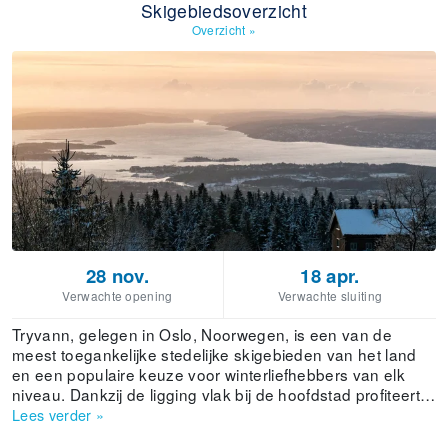
Skigebiedsoverzicht
Overzicht
»
28 nov.
18 apr.
Verwachte opening
Verwachte sluiting
Tryvann, gelegen in Oslo, Noorwegen, is een van de
meest toegankelijke stedelijke skigebieden van het land
en een populaire keuze voor winterliefhebbers van elk
niveau. Dankzij de ligging vlak bij de hoofdstad profiteert
het resort van betrouwbare winterse omstandigheden en
Lees verder
»
ontvangt het gemiddeld 126 cm sneeuw per jaar. Met een