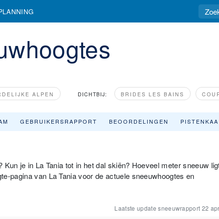
PLANNING
euwhoogtes
DELIJKE ALPEN
DICHTBIJ:
BRIDES LES BAINS
COU
AM
GEBRUIKERSRAPPORT
BEOORDELINGEN
PISTENKA
 Kun je in La Tania tot in het dal skiën? Hoeveel meter sneeuw lig
gte-pagina van La Tania voor de actuele sneeuwhoogtes en
Laatste update sneeuwrapport
22 apr