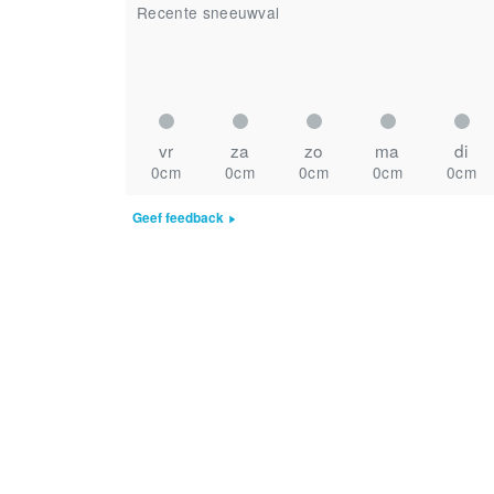
Recente sneeuwval
vr
za
zo
ma
di
0cm
0cm
0cm
0cm
0cm
Geef feedback