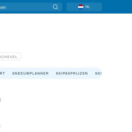
NL
RCHEVEL
ART
SNEEUWPLANNER
SKIPASPRIJZEN
SKIVAKANTIE
S
t
.