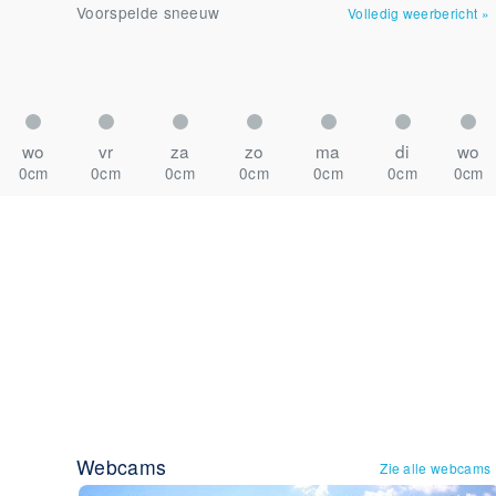
Voorspelde sneeuw
Volledig weerbericht
»
wo
vr
za
zo
ma
di
wo
0cm
0cm
0cm
0cm
0cm
0cm
0cm
Webcams
Zie alle webcams