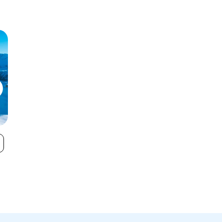
Champagny En
Saint Martin 
VIEW
Vanoise
Belleville