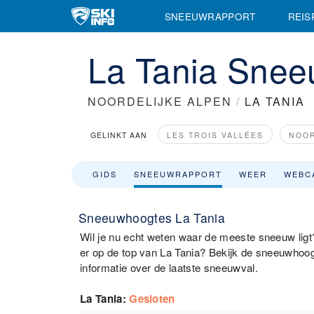
SNEEUWRAPPORT
REIS
La Tania Sne
NOORDELIJKE ALPEN
/
LA TANIA
GELINKT AAN
LES TROIS VALLÉES
NOOR
GIDS
SNEEUWRAPPORT
WEER
WEBC
Sneeuwhoogtes La Tania
Wil je nu echt weten waar de meeste sneeuw ligt?
er op de top van La Tania? Bekijk de sneeuwhoo
informatie over de laatste sneeuwval.
La Tania
:
Gesloten