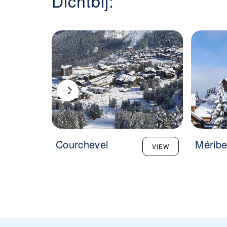
Dichtbij:
Courchevel
Méribe
VIEW