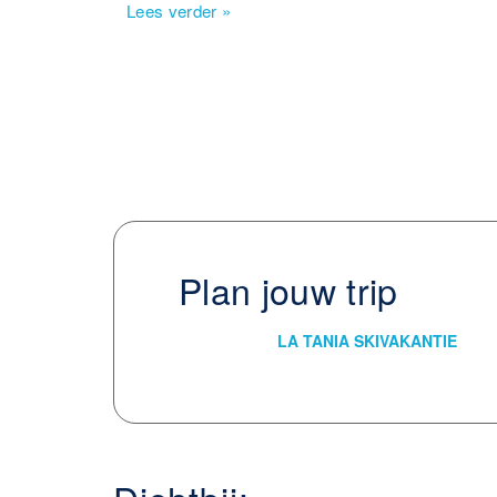
Lees verder
»
sneeuw te maken voor meer pret. Winter
familievakantie!
Plan jouw trip
LA TANIA SKIVAKANTIE