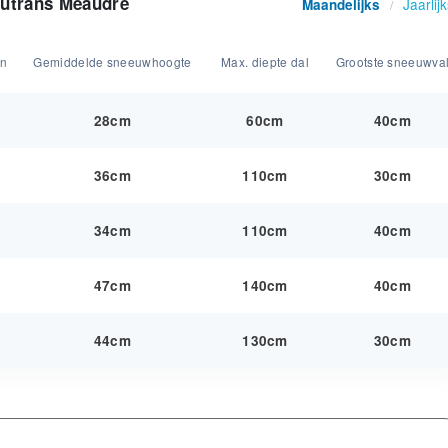
Autrans Méaudre
Jaarlij
Maandelijks
/
en
Gemiddelde sneeuwhoogte
Max. diepte dal
Grootste sneeuwva
28cm
60cm
40cm
36cm
110cm
30cm
34cm
110cm
40cm
47cm
140cm
40cm
44cm
130cm
30cm