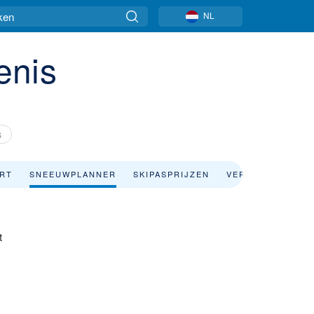
NL
enis
S
ART
SNEEUWPLANNER
SKIPASPRIJZEN
VERBLIJF
t