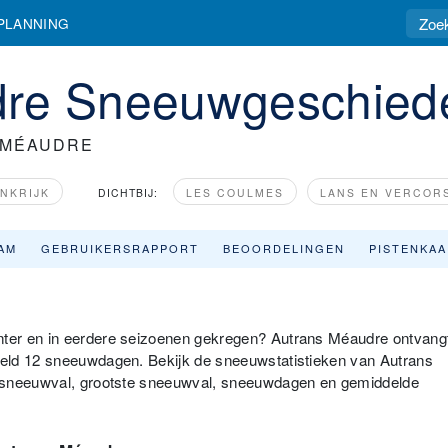
PLANNING
dre Sneeuwgeschied
 MÉAUDRE
NKRIJK
DICHTBIJ:
LES COULMES
LANS EN VERCOR
AM
GEBRUIKERSRAPPORT
BEOORDELINGEN
PISTENKA
ter en in eerdere seizoenen gekregen? Autrans Méaudre ontvang
eld 12 sneeuwdagen. Bekijk de sneeuwstatistieken van Autrans
e sneeuwval, grootste sneeuwval, sneeuwdagen en gemiddelde