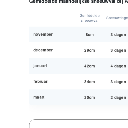
Gemiddelde maandelijkse sneeuwval bij 
Gemiddelde
Sneeuwdag
sneeuwval
november
8cm
3 dagen
december
29cm
3 dagen
januari
42cm
4 dagen
februari
34cm
3 dagen
maart
20cm
2 dagen