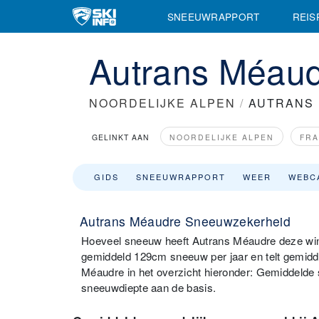
SNEEUWRAPPORT
REIS
Autrans Méau
NOORDELIJKE ALPEN
/
AUTRANS
GELINKT AAN
NOORDELIJKE ALPEN
FRA
GIDS
SNEEUWRAPPORT
WEER
WEBC
Autrans Méaudre Sneeuwzekerheid
Hoeveel sneeuw heeft Autrans Méaudre deze win
gemiddeld 129cm sneeuw per jaar en telt gemidd
Méaudre in het overzicht hieronder: Gemiddeld
sneeuwdiepte aan de basis.