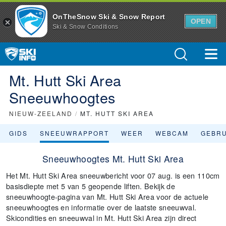
OnTheSnow Ski & Snow Report
OPEN
Ski & Snow Conditions
Mt. Hutt Ski Area
Sneeuwhoogtes
NIEUW-ZEELAND
/
MT. HUTT SKI AREA
GIDS
SNEEUWRAPPORT
WEER
WEBCAM
GEBR
Sneeuwhoogtes Mt. Hutt Ski Area
Het Mt. Hutt Ski Area sneeuwbericht voor 07 aug. is een 110cm
basisdiepte met 5 van 5 geopende liften. Bekijk de
sneeuwhoogte-pagina van Mt. Hutt Ski Area voor de actuele
sneeuwhoogtes en informatie over de laatste sneeuwval.
Skicondities en sneeuwval in Mt. Hutt Ski Area zijn direct