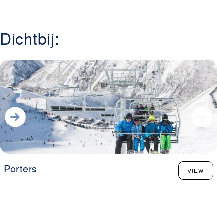
staat bekend om zijn lange seizoen, constante sneeuwval
en gevarieerd terrein—van brede pistes zoals Broadway
tot steile couloirs op de South Face. Met vier funparks,
Dichtbij:
een race-arena en panoramisch uitzicht vanaf de top is
het een bestemming die alpine avontuur combineert met
gezinsvriendelijke voorzieningen en een ontspannen Kiwi-
sfeer.
Porters
VIEW