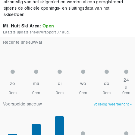
afkomstig van het skigebied en worden alleen geregistreerd
tijdens de officiële openings- en sluitingsdata van het
skiseizoen.
Mt. Hutt Ski Area
:
Open
Laatste update sneeuwrapport
07 aug.
Recente sneeuwval
24
zo
ma
di
wo
do
u
0cm
0cm
0cm
0cm
0cm
0cm
Voorspelde sneeuw
Volledig weerbericht
»