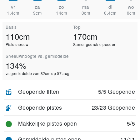
vr
za
zo
ma
di
wo
1.4cm
9cm
14cm
0cm
0.4cm
0cm
Basis
Top
110cm
170cm
Pistesneeuw
Samengedrukte poeder
Sneeuwhoogte vs. gemiddelde
134%
vs gemiddelde van 82cm op 07 aug.
Geopende liften
5/5 Geopende
Geopende pistes
23/23 Geopende
Makkelijke pistes open
5/5
Gemiddelde pistes open
11/11