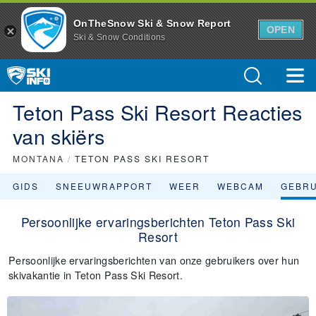
OnTheSnow Ski & Snow Report
OPEN
Ski & Snow Conditions
Teton Pass Ski Resort Reacties
van skiërs
MONTANA
/
TETON PASS SKI RESORT
GIDS
SNEEUWRAPPORT
WEER
WEBCAM
GEBR
Persoonlijke ervaringsberichten Teton Pass Ski
Resort
Persoonlijke ervaringsberichten van onze gebruikers over hun
skivakantie in Teton Pass Ski Resort.