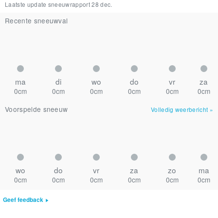
Laatste update sneeuwrapport
28 dec.
Recente sneeuwval
ma
di
wo
do
vr
za
0cm
0cm
0cm
0cm
0cm
0cm
Voorspelde sneeuw
Volledig weerbericht
»
wo
do
vr
za
zo
ma
0cm
0cm
0cm
0cm
0cm
0cm
Geef feedback