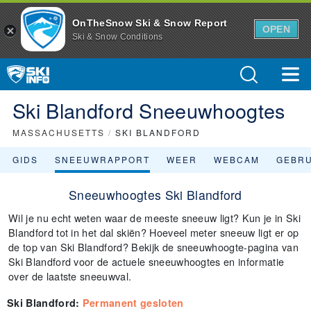
OnTheSnow Ski & Snow Report
OPEN
Ski & Snow Conditions
Ski Blandford Sneeuwhoogtes
MASSACHUSETTS
/
SKI BLANDFORD
GIDS
SNEEUWRAPPORT
WEER
WEBCAM
GEBR
Sneeuwhoogtes Ski Blandford
Wil je nu echt weten waar de meeste sneeuw ligt? Kun je in Ski
Blandford tot in het dal skiën? Hoeveel meter sneeuw ligt er op
de top van Ski Blandford? Bekijk de sneeuwhoogte-pagina van
Ski Blandford voor de actuele sneeuwhoogtes en informatie
over de laatste sneeuwval.
Ski Blandford
:
Permanent gesloten