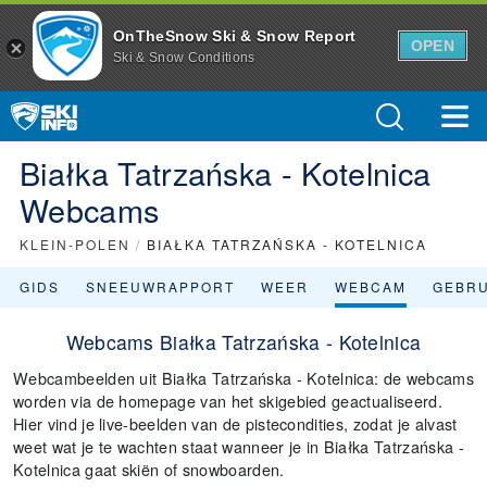
OnTheSnow Ski & Snow Report
OPEN
Ski & Snow Conditions
Białka Tatrzańska - Kotelnica
Webcams
KLEIN-POLEN
/
BIAŁKA TATRZAŃSKA - KOTELNICA
GIDS
SNEEUWRAPPORT
WEER
WEBCAM
GEBR
Webcams Białka Tatrzańska - Kotelnica
Webcambeelden uit Białka Tatrzańska - Kotelnica: de webcams
worden via de homepage van het skigebied geactualiseerd.
Hier vind je live-beelden van de pistecondities, zodat je alvast
weet wat je te wachten staat wanneer je in Białka Tatrzańska -
Kotelnica gaat skiën of snowboarden.