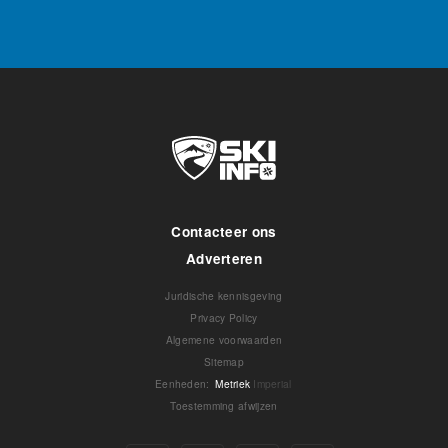
Contacteer ons
Adverteren
Juridische kennisgeving
Privacy Policy
Algemene voorwaarden
Sitemap
Eenheden
:
Metriek
Imperial
Toestemming afwijzen