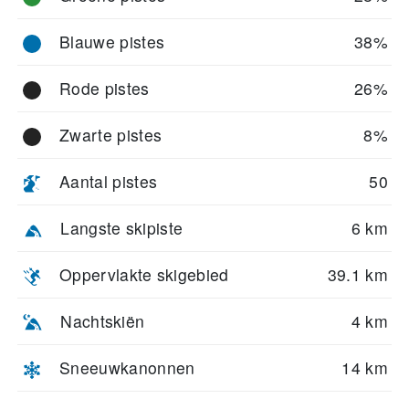
terrein veilig verkennen. Of je nu op zoek bent naar poeder,
technische couloirs of rustige bosroutes — Rusutsu heeft voor
Blauwe pistes
38%
elk wat wils.
Rode pistes
26%
Zwarte pistes
8%
Aantal pistes
50
Langste skipiste
6 km
Oppervlakte skigebied
39.1 km
Nachtskiën
4 km
Sneeuwkanonnen
14 km