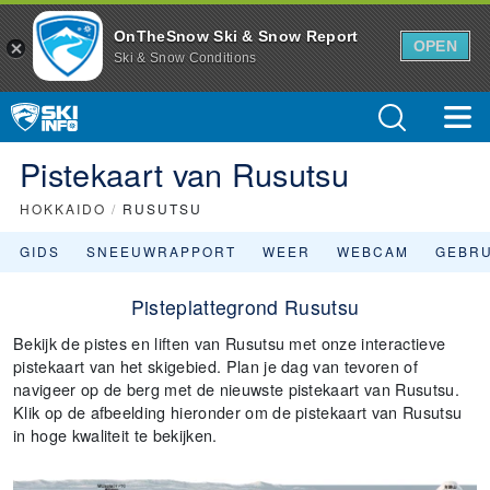
OnTheSnow Ski & Snow Report
OPEN
Ski & Snow Conditions
Pistekaart van Rusutsu
HOKKAIDO
/
RUSUTSU
GIDS
SNEEUWRAPPORT
WEER
WEBCAM
GEBR
Pisteplattegrond Rusutsu
Bekijk de pistes en liften van Rusutsu met onze interactieve
pistekaart van het skigebied. Plan je dag van tevoren of
navigeer op de berg met de nieuwste pistekaart van Rusutsu.
Klik op de afbeelding hieronder om de pistekaart van Rusutsu
in hoge kwaliteit te bekijken.