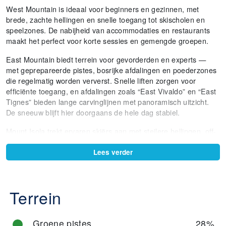
West Mountain is ideaal voor beginners en gezinnen, met
brede, zachte hellingen en snelle toegang tot skischolen en
speelzones. De nabijheid van accommodaties en restaurants
maakt het perfect voor korte sessies en gemengde groepen.
East Mountain biedt terrein voor gevorderden en experts —
met geprepareerde pistes, bosrijke afdalingen en poederzones
die regelmatig worden ververst. Snelle liften zorgen voor
efficiënte toegang, en afdalingen zoals “East Vivaldo” en “East
Tignes” bieden lange carvinglijnen met panoramisch uitzicht.
De sneeuw blijft hier doorgaans de hele dag stabiel.
Mount Isola trekt ervaren skiërs aan met steilere hellingen, off-
piste ingangen en lange afdalingen. Pistes zoals “Steamboat A”
en “Steamboat B” zijn vloeiend en rustig, terwijl “Heavenly
Lees verder
View” uitblinkt door het uitzicht en de gelijkmatige helling. De
top behoudt vaak langer verse sneeuw dan de lagere delen.
Terrein
Gezinnen en freestyle-skiërs zullen de snowparks op East
Mountain waarderen — met sprongen, rails en instapmodules
voor training of show. Dankzij duidelijke markeringen, weinig
Groene pistes
28%
drukte en goed onderhoud kunnen zelfs grotere groepen het