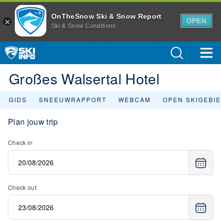
OnTheSnow Ski & Snow Report
OPEN
Ski & Snow Conditions
Großes Walsertal Hotel
GIDS
SNEEUWRAPPORT
WEBCAM
OPEN SKIGEBI
Plan jouw trip
Check in
Check out