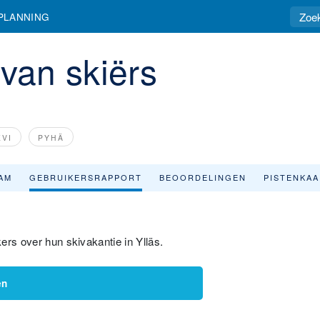
PLANNING
 van skiërs
EVI
PYHÄ
AM
GEBRUIKERSRAPPORT
BEOORDELINGEN
PISTENKA
ers over hun skivakantie in Ylläs.
en