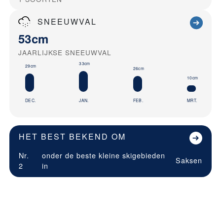
SNEEUWVAL
53cm
JAARLIJKSE SNEEUWVAL
33cm
29cm
26cm
10cm
DEC.
JAN.
FEB.
MRT.
HET BEST BEKEND OM
Nr.
onder de beste kleine skigebieden
Saksen
2
in