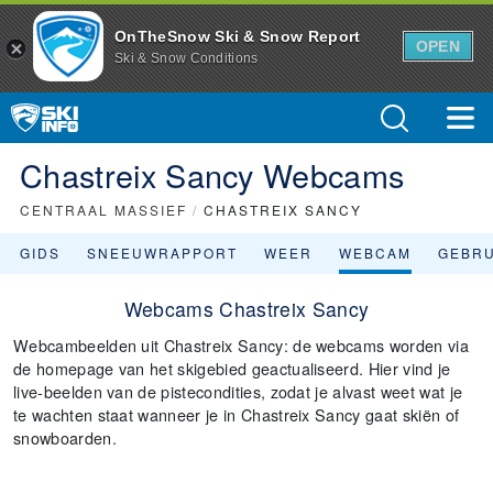
OnTheSnow Ski & Snow Report
OPEN
Ski & Snow Conditions
Chastreix Sancy Webcams
CENTRAAL MASSIEF
/
CHASTREIX SANCY
GIDS
SNEEUWRAPPORT
WEER
WEBCAM
GEBR
Webcams Chastreix Sancy
Webcambeelden uit Chastreix Sancy: de webcams worden via
de homepage van het skigebied geactualiseerd. Hier vind je
live-beelden van de pistecondities, zodat je alvast weet wat je
te wachten staat wanneer je in Chastreix Sancy gaat skiën of
snowboarden.