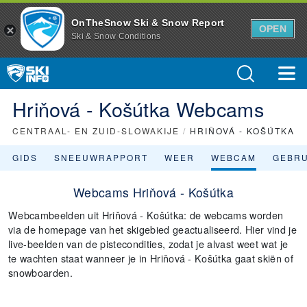
OnTheSnow Ski & Snow Report
OPEN
Ski & Snow Conditions
Hriňová - Košútka Webcams
CENTRAAL- EN ZUID-SLOWAKIJE
/
HRIŇOVÁ - KOŠÚTKA
GIDS
SNEEUWRAPPORT
WEER
WEBCAM
GEBR
Webcams Hriňová - Košútka
Webcambeelden uit Hriňová - Košútka: de webcams worden
via de homepage van het skigebied geactualiseerd. Hier vind je
live-beelden van de pistecondities, zodat je alvast weet wat je
te wachten staat wanneer je in Hriňová - Košútka gaat skiën of
snowboarden.