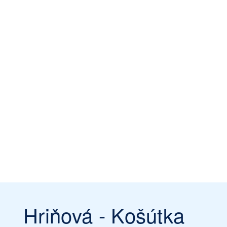
Hriňová - Košútka