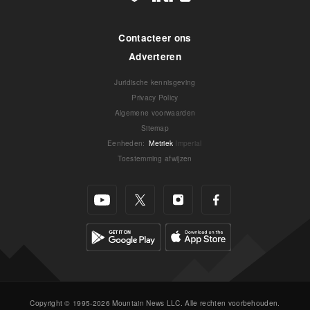
Contacteer ons
Adverteren
Juridische kennisgeving
Privacy Policy
Algemene voorwaarden
Sitemap
Eenheden
:
Metriek
Imperial
Toestemming afwijzen
Copyright © 1995-2026 Mountain News LLC. Alle rechten voorbehouden.