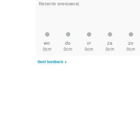
Recente sneeuwval
wo
do
vr
za
zo
0cm
0cm
0cm
0cm
0cm
Geef feedback