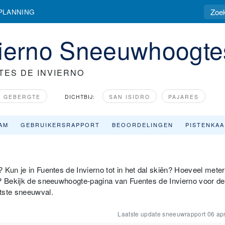
PLANNING
vierno Sneeuwhoogte
TES DE INVIERNO
H GEBERGTE
DICHTBIJ:
SAN ISIDRO
PAJARES
AM
GEBRUIKERSRAPPORT
BEOORDELINGEN
PISTENKA
 Kun je in Fuentes de Invierno tot in het dal skiën? Hoeveel meter
o? Bekijk de sneeuwhoogte-pagina van Fuentes de Invierno voor de
tste sneeuwval.
Laatste update sneeuwrapport
06 apr