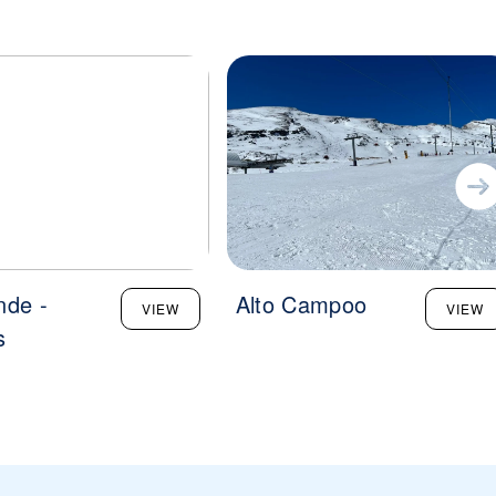
nde -
Alto Campoo
VIEW
VIEW
s