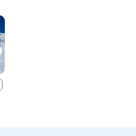
Leitariegos
Manzaneda
VIEW