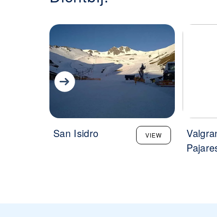
San Isidro
Valgra
VIEW
Pajare