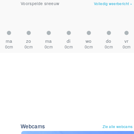
Voorspelde sneeuw
Volledig weerbericht
»
ma
zo
ma
di
wo
do
vr
0cm
0cm
0cm
0cm
0cm
0cm
0cm
Webcams
Zie alle webcams