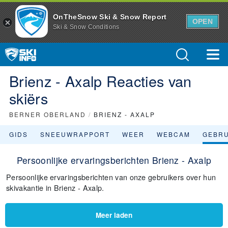
OnTheSnow Ski & Snow Report
OPEN
Ski & Snow Conditions
Brienz - Axalp Reacties van
skiërs
BERNER OBERLAND
/
BRIENZ - AXALP
GIDS
SNEEUWRAPPORT
WEER
WEBCAM
GEBR
Persoonlijke ervaringsberichten Brienz - Axalp
Persoonlijke ervaringsberichten van onze gebruikers over hun
skivakantie in Brienz - Axalp.
Meer laden