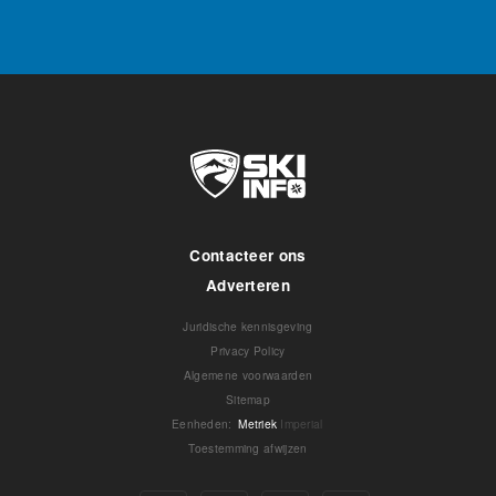
Contacteer ons
Adverteren
Juridische kennisgeving
Privacy Policy
Algemene voorwaarden
Sitemap
Eenheden
:
Metriek
Imperial
Toestemming afwijzen