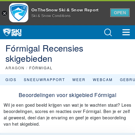
OnTheSnow Ski & Snow Report
OPEN
Ski & Snow Conditions
Fórmigal Recensies
skigebieden
ARAGON
/
FÓRMIGAL
GIDS
SNEEUWRAPPORT
WEER
WEBCAM
GEBR
Beoordelingen voor skigebied Fórmigal
Wil je een goed beeld krijgen van wat je te wachten staat? Lees
beoordelingen, scores en reacties over Fórmigal. Ben je er zelf
al geweest, deel dan je ervaring en geef je eigen beoordeling
van het skigebied.