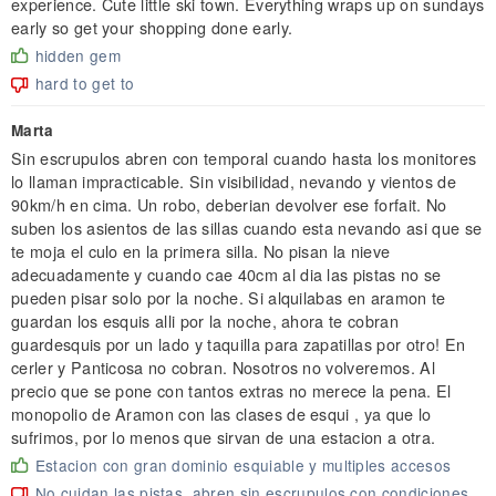
experience. Cute little ski town. Everything wraps up on sundays
early so get your shopping done early.
hidden gem
hard to get to
Marta
Sin escrupulos abren con temporal cuando hasta los monitores
lo llaman impracticable. Sin visibilidad, nevando y vientos de
90km/h en cima. Un robo, deberian devolver ese forfait. No
suben los asientos de las sillas cuando esta nevando asi que se
te moja el culo en la primera silla. No pisan la nieve
adecuadamente y cuando cae 40cm al dia las pistas no se
pueden pisar solo por la noche. Si alquilabas en aramon te
guardan los esquis alli por la noche, ahora te cobran
guardesquis por un lado y taquilla para zapatillas por otro! En
cerler y Panticosa no cobran. Nosotros no volveremos. Al
precio que se pone con tantos extras no merece la pena. El
monopolio de Aramon con las clases de esqui , ya que lo
sufrimos, por lo menos que sirvan de una estacion a otra.
Estacion con gran dominio esquiable y multiples accesos
No cuidan las pistas, abren sin escrupulos con condiciones