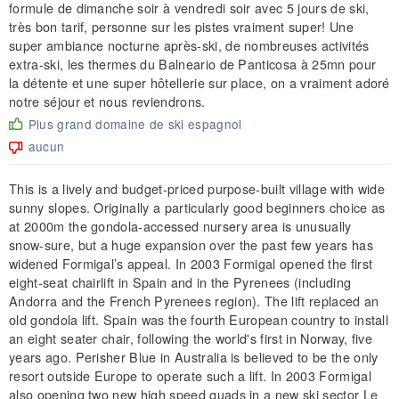
formule de dimanche soir à vendredi soir avec 5 jours de ski,
très bon tarif, personne sur les pistes vraiment super! Une
super ambiance nocturne après-ski, de nombreuses activités
extra-ski, les thermes du Balneario de Panticosa à 25mn pour
la détente et une super hôtellerie sur place, on a vraiment adoré
notre séjour et nous reviendrons.
Plus grand domaine de ski espagnol
aucun
This is a lively and budget-priced purpose-built village with wide
sunny slopes. Originally a particularly good beginners choice as
at 2000m the gondola-accessed nursery area is unusually
snow-sure, but a huge expansion over the past few years has
widened Formigal’s appeal. In 2003 Formigal opened the first
eight-seat chairlift in Spain and in the Pyrenees (including
Andorra and the French Pyrenees region). The lift replaced an
old gondola lift. Spain was the fourth European country to install
an eight seater chair, following the world's first in Norway, five
years ago. Perisher Blue in Australia is believed to be the only
resort outside Europe to operate such a lift. In 2003 Formigal
also opening two new high speed quads in a new ski sector Le