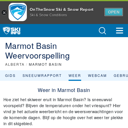
OnTheSnow Ski & Snow Report
OPEN
Ski & Snow Conditions
Marmot Basin
Weervoorspelling
ALBERTA
/
MARMOT BASIN
GIDS
SNEEUWRAPPORT
WEER
WEBCAM
GEBR
Weer in Marmot Basin
Hoe ziet het skiweer eruit in Marmot Basin? Is sneeuwval
voorspeld? Blijven de temperaturen onder het vriespunt? Hier
vind je het actuele weerbericht en de weersverwachtingen voor
de komende dagen. Blijf op de hoogte over het weer ter plekke
in dit skigebied.