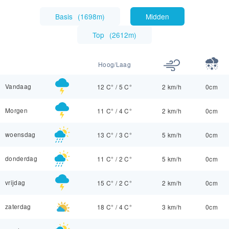
Basis
(
1698m
)
Midden
Top
(
2612m
)
Hoog/Laag
Vandaag
12 C°
/
5 C°
2 km/h
0cm
Morgen
11 C°
/
4 C°
2 km/h
0cm
woensdag
13 C°
/
3 C°
5 km/h
0cm
donderdag
11 C°
/
2 C°
5 km/h
0cm
vrijdag
15 C°
/
2 C°
2 km/h
0cm
zaterdag
18 C°
/
4 C°
3 km/h
0cm