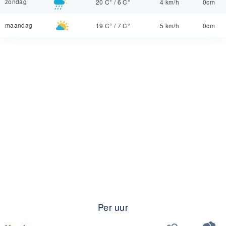
zondag
20 C°
/
6 C°
4 km/h
0cm
maandag
19 C°
/
7 C°
5 km/h
0cm
Per uur