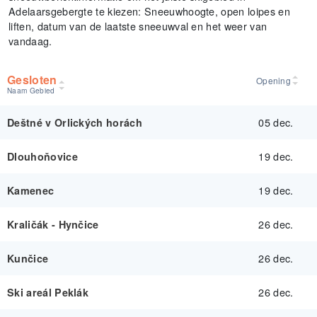
Adelaarsgebergte te kiezen: Sneeuwhoogte, open loipes en
liften, datum van de laatste sneeuwval en het weer van
vandaag.
Gesloten
Opening
Naam Gebied
05 dec.
Deštné v Orlických horách
19 dec.
Dlouhoňovice
19 dec.
Kamenec
26 dec.
Kraličák - Hynčice
26 dec.
Kunčice
26 dec.
Ski areál Peklák