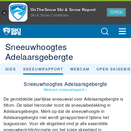
OnTheSnow Ski & Snow Report
OPEN
Ski & Snow Conditions
Sneeuwhoogtes
Adelaarsgebergte
GIDS
SNEEUWRAPPORT
WEBCAM
OPEN SKIGEBI
Sneeuwhoogtes Adelaarsgebergte
Webcam sneeuwrapport
»
De gemiddelde jaarlijkse sneeuwval voor Adelaarsgebergte is
58cm. De tabel hieronder toont de sneeuwbedekking in
Adelaarsgebergte. Merk op dat de sneeuwhoogte in
Adelaarsgebergte niet wordt gerapporteerd tijdens het
laagseizoen. Voor elk skigebied vind je alle essentiële
sneeuwberichtinformatie om het juiste skigebied in