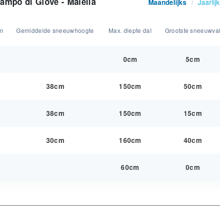
ampo di Giove - Maiella
Jaarlij
Maandelijks
/
en
Gemiddelde sneeuwhoogte
Max. diepte dal
Grootste sneeuwva
0cm
5cm
38cm
150cm
50cm
38cm
150cm
15cm
30cm
160cm
40cm
60cm
0cm