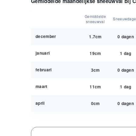
Gemiddelde maandelijkse sneeuwval bij C
Gemiddelde
Sneeuwdag
sneeuwval
december
1.7cm
0 dagen
januari
19cm
1 dag
februari
3cm
0 dagen
maart
11cm
1 dag
april
0cm
0 dagen