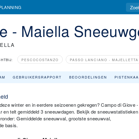
PLANNING
e - Maiella Sneeuwg
IELLA
CHTBIJ:
PESCOCOSTANZO
PASSO LANCIANO - MAJELLETTA
AM
GEBRUIKERSRAPPORT
BEOORDELINGEN
PISTENKA
eid
deze winter en in eerdere seizoenen gekregen? Campo di Giove -
r en telt gemiddeld 3 sneeuwdagen. Bekijk de sneeuwstatistieken
ieronder: Gemiddelde sneeuwval, grootste sneeuwval,
e basis.