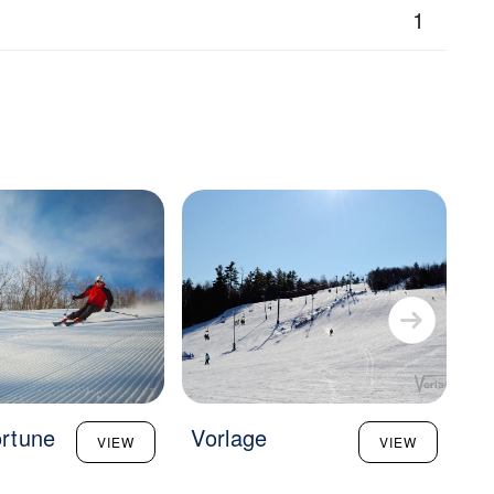
1
rtune
Vorlage
M
VIEW
VIEW