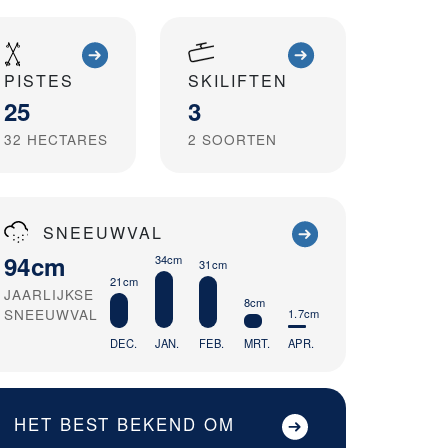
PISTES
SKILIFTEN
25
3
32
HECTARES
2
SOORTEN
SNEEUWVAL
94cm
34cm
31cm
21cm
JAARLIJKSE
8cm
SNEEUWVAL
1.7cm
DEC.
JAN.
FEB.
MRT.
APR.
HET BEST BEKEND OM