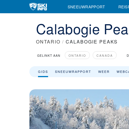
Skigebied Calabogie Peaks - Skifaciliteiten en skigebiedsinforma
SNEEUWRAPPORT
REIS
Calabogie Peak
ONTARIO
/
CALABOGIE PEAKS
GELINKT AAN
ONTARIO
CANADA
D
GIDS
SNEEUWRAPPORT
WEER
WEBC