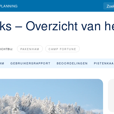
tie Calabogie Peaks
PLANNING
s – Overzicht van h
ICHTBIJ:
PAKENHAM
CAMP FORTUNE
AM
GEBRUIKERSRAPPORT
BEOORDELINGEN
PISTENKA