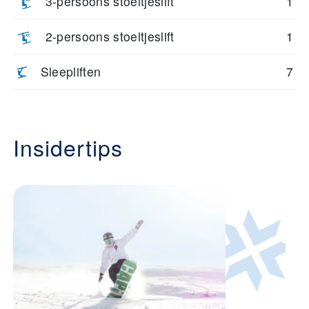
3-persoons stoeltjeslift
1
2-persoons stoeltjeslift
1
Sleepliften
7
Insidertips