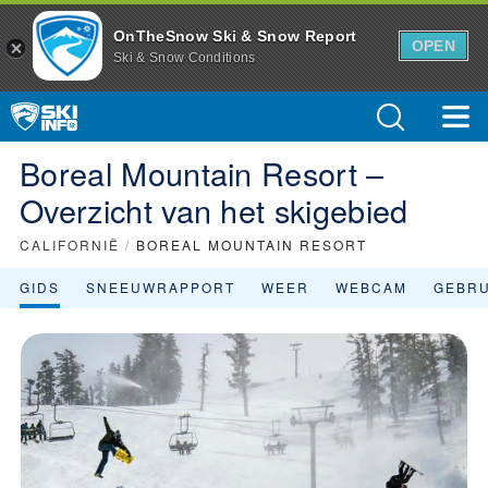
Skigebied Boreal Mountain Resort - Skifaciliteiten en skigebiedsin
OnTheSnow Ski & Snow Report
OPEN
Ski & Snow Conditions
Boreal Mountain Resort –
Overzicht van het skigebied
CALIFORNIË
/
BOREAL MOUNTAIN RESORT
GIDS
SNEEUWRAPPORT
WEER
WEBCAM
GEBR