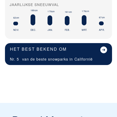
JAARLIJKSE SNEEUWVAL
189cm
176cm
170cm
161cm
67cm
62cm
NOV.
DEC.
JAN.
FEB.
MRT.
APR.
HET BEST BEKEND OM
Nr. 5
van de beste snowparks in
Californië