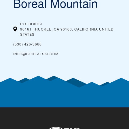
Boreal Mountain
P.O. BOX 39
96161 TRUCKEE, CA 96160, CALIFORNIA
UNITED
STATES
(530) 426-3666
INFO@BOREALSKI.COM